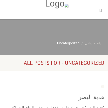
النداء الانساني
Uncategorized
ALL POSTS FOR - UNCATEGORIZED
هدية البصر
"هدية البصر" هي حملة طبية ينفذها مستشفى النداء بالشراكة